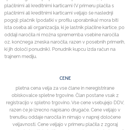
plačilnimi ali kreditnimi karticami (V primeru plačila s
plačilnimi ali kreditnimi karticami veljajo še naslednji
pogoji: plačnik (podatki v profilu uporabnika) mora biti
ista oseba ali organizacija, ki je lastnik plačilne kartice, po
oddaji naročila ni možna sprememba vsebine naročila
oz. končnega zneska naročila, razen v posebnih primerih,
ki jih določi ponudnik). Ponudnik kupcu izda račun na
trajnem mediju.
CENE
pletna cena velja za vse člane in neregistrirane
obiskovalce spletne trgovine. Član postane vsak z
registracijo v spletno trgovino. Vse cene vsebujejo DDV,
razen če je izrecno napisano drugače. Cene veljajo v
trenutku oddaje naročila in nimajo v naprej določene
veljavnosti. Cene veljajo v primeru plačila z zgoraj