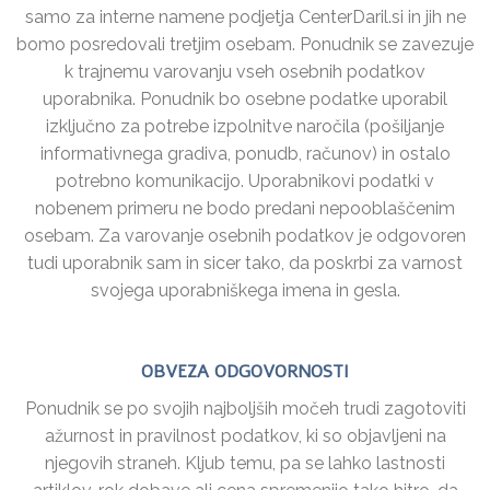
samo za interne namene podjetja CenterDaril.si in jih ne
bomo posredovali tretjim osebam. Ponudnik se zavezuje
k trajnemu varovanju vseh osebnih podatkov
uporabnika. Ponudnik bo osebne podatke uporabil
izključno za potrebe izpolnitve naročila (pošiljanje
informativnega gradiva, ponudb, računov) in ostalo
potrebno komunikacijo. Uporabnikovi podatki v
nobenem primeru ne bodo predani nepooblaščenim
osebam. Za varovanje osebnih podatkov je odgovoren
tudi uporabnik sam in sicer tako, da poskrbi za varnost
svojega uporabniškega imena in gesla.
OBVEZA ODGOVORNOSTI
Ponudnik se po svojih najboljših močeh trudi zagotoviti
ažurnost in pravilnost podatkov, ki so objavljeni na
njegovih straneh. Kljub temu, pa se lahko lastnosti