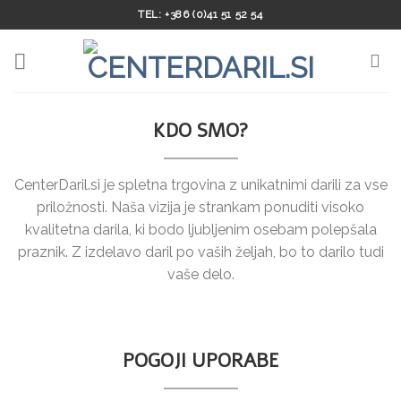
Skoči
TEL: +386 (0)41 51 52 54
na
vsebino
KDO SMO?
CenterDaril.si je spletna trgovina z unikatnimi darili za vse
priložnosti. Naša vizija je strankam ponuditi visoko
kvalitetna darila, ki bodo ljubljenim osebam polepšala
praznik. Z izdelavo daril po vaših željah, bo to darilo tudi
vaše delo.
POGOJI UPORABE