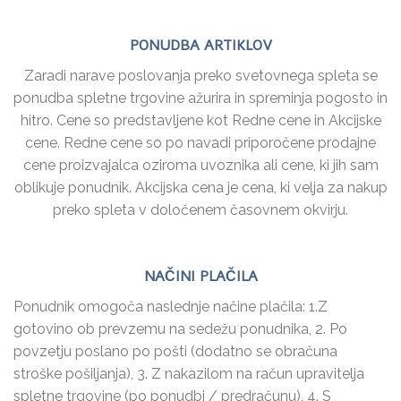
PONUDBA ARTIKLOV
Zaradi narave poslovanja preko svetovnega spleta se
ponudba spletne trgovine ažurira in spreminja pogosto in
hitro. Cene so predstavljene kot Redne cene in Akcijske
cene. Redne cene so po navadi priporočene prodajne
cene proizvajalca oziroma uvoznika ali cene, ki jih sam
oblikuje ponudnik. Akcijska cena je cena, ki velja za nakup
preko spleta v določenem časovnem okvirju.
NAČINI PLAČILA
Ponudnik omogoča naslednje načine plačila: 1.Z
gotovino ob prevzemu na sedežu ponudnika, 2. Po
povzetju poslano po pošti (dodatno se obračuna
stroške pošiljanja), 3. Z nakazilom na račun upravitelja
spletne trgovine (po ponudbi / predračunu), 4. S