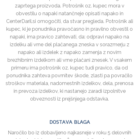
zaprtega proizvoda. Potrošnik oz. kupec mora v
obvestilu o napaki natančneje opisati napako in
CenterDaril.si omogočiti, da stvar pregleda. Potrošnik ali
kupec, ki je ponudnika pravočasno in pravilno obvestil o
napaki, ima pravico zahtevati, da: odpravi napako na
izdelku ali vrne del plačanega zneska v sorazmerju z
napako ali izdelek z napako zamenja z novim
brezhibnim izdelkom ali vrne plačani znesek. V vsakem
primeru ima potrošnik oz. kupec tudi pravico, da od
ponudnika zahteva povrnitev škode, zlasti pa povračilo
stroškov materiala, nadomestnih izdelkov, dela, prenosa
in prevoza izdelkov, ki nastanejo zaradi izpolnitve
obveznosti iz prejšnjega odstavka.
DOSTAVA BLAGA
Naročilo bo iz dobavljeno najkasneje v roku 5 delovnih