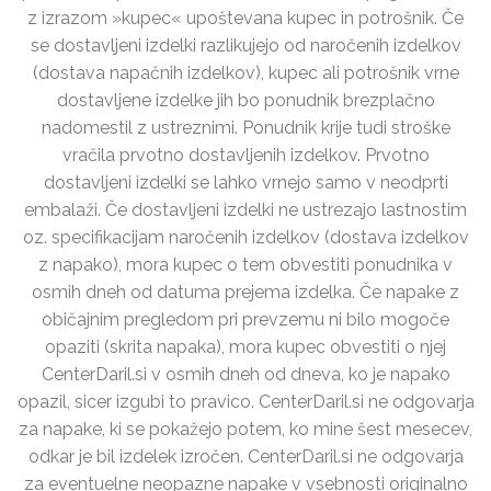
z izrazom »kupec« upoštevana kupec in potrošnik. Če
se dostavljeni izdelki razlikujejo od naročenih izdelkov
(dostava napačnih izdelkov), kupec ali potrošnik vrne
dostavljene izdelke jih bo ponudnik brezplačno
nadomestil z ustreznimi. Ponudnik krije tudi stroške
vračila prvotno dostavljenih izdelkov. Prvotno
dostavljeni izdelki se lahko vrnejo samo v neodprti
embalaži. Če dostavljeni izdelki ne ustrezajo lastnostim
oz. specifikacijam naročenih izdelkov (dostava izdelkov
z napako), mora kupec o tem obvestiti ponudnika v
osmih dneh od datuma prejema izdelka. Če napake z
običajnim pregledom pri prevzemu ni bilo mogoče
opaziti (skrita napaka), mora kupec obvestiti o njej
CenterDaril.si v osmih dneh od dneva, ko je napako
opazil, sicer izgubi to pravico. CenterDaril.si ne odgovarja
za napake, ki se pokažejo potem, ko mine šest mesecev,
odkar je bil izdelek izročen. CenterDaril.si ne odgovarja
za eventuelne neopazne napake v vsebnosti originalno