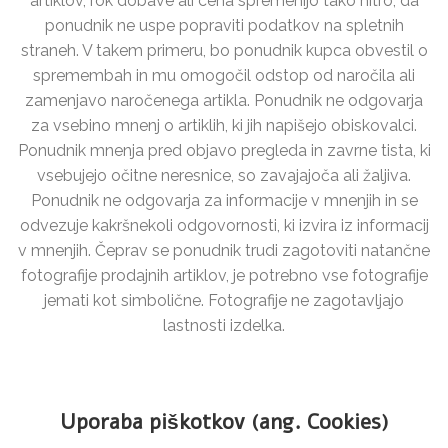
artiklov, rok dobave ali cena spremenijo tako hitro, da
ponudnik ne uspe popraviti podatkov na spletnih
straneh. V takem primeru, bo ponudnik kupca obvestil o
spremembah in mu omogočil odstop od naročila ali
zamenjavo naročenega artikla. Ponudnik ne odgovarja
za vsebino mnenj o artiklih, ki jih napišejo obiskovalci.
Ponudnik mnenja pred objavo pregleda in zavrne tista, ki
vsebujejo očitne neresnice, so zavajajoča ali žaljiva.
Ponudnik ne odgovarja za informacije v mnenjih in se
odvezuje kakršnekoli odgovornosti, ki izvira iz informacij
v mnenjih. Čeprav se ponudnik trudi zagotoviti natančne
fotografije prodajnih artiklov, je potrebno vse fotografije
jemati kot simbolične. Fotografije ne zagotavljajo
lastnosti izdelka.
Uporaba piškotkov (ang. Cookies)