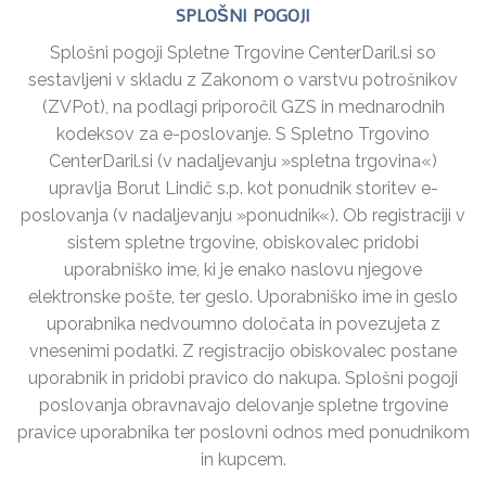
SPLOŠNI POGOJI
Splošni pogoji Spletne Trgovine CenterDaril.si so
sestavljeni v skladu z Zakonom o varstvu potrošnikov
(ZVPot), na podlagi priporočil GZS in mednarodnih
kodeksov za e-poslovanje. S Spletno Trgovino
CenterDaril.si (v nadaljevanju »spletna trgovina«)
upravlja Borut Lindič s.p. kot ponudnik storitev e-
poslovanja (v nadaljevanju »ponudnik«). Ob registraciji v
sistem spletne trgovine, obiskovalec pridobi
uporabniško ime, ki je enako naslovu njegove
elektronske pošte, ter geslo. Uporabniško ime in geslo
uporabnika nedvoumno določata in povezujeta z
vnesenimi podatki. Z registracijo obiskovalec postane
uporabnik in pridobi pravico do nakupa. Splošni pogoji
poslovanja obravnavajo delovanje spletne trgovine
pravice uporabnika ter poslovni odnos med ponudnikom
in kupcem.