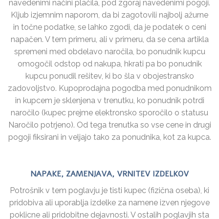
navedenimi načini plačila, pod zgoraj navedenimi pogoji.
Kljub izjemnim naporom, da bi zagotovili najbolj ažurne
in točne podatke, se lahko zgodi, da je podatek o ceni
napačen. V tem primeru, ali v primeru, da se cena artikla
spremeni med obdelavo naročila, bo ponudnik kupcu
omogočil odstop od nakupa, hkrati pa bo ponudnik
kupcu ponudil rešitev, ki bo šla v obojestransko
zadovoljstvo. Kupoprodajna pogodba med ponudnikom
in kupcem je sklenjena v trenutku, ko ponudnik potrdi
naročilo (kupec prejme elektronsko sporočilo o statusu
Naročilo potrjeno). Od tega trenutka so vse cene in drugi
pogoji fiksirani in veljajo tako za ponudnika, kot za kupca.
NAPAKE, ZAMENJAVA, VRNITEV IZDELKOV
Potrošnik v tem poglavju je tisti kupec (fizična oseba), ki
pridobiva ali uporablja izdelke za namene izven njegove
poklicne ali pridobitne dejavnosti. V ostalih poglavjih sta