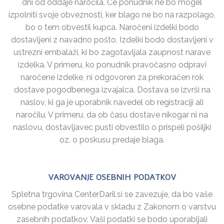
dni od oddaje naročila. Če ponudnik ne bo mogel
izpolniti svoje obveznosti, ker blago ne bo na razpolago,
bo o tem obvestil kupca. Naročeni izdelki bodo
dostavljeni z navadno pošto. Izdelki bodo dostavljeni v
ustrezni embalaži, ki bo zagotavljala zaupnost narave
izdelka. V primeru, ko ponudnik pravočasno odpravi
naročene izdelke, ni odgovoren za prekoračen rok
dostave pogodbenega izvajalca. Dostava se izvrši na
naslov, ki ga je uporabnik navedel ob registraciji ali
naročilu. V primeru, da ob času dostave nikogar ni na
naslovu, dostavljavec pusti obvestilo o prispeli pošiljki
oz. o poskusu predaje blaga.
VAROVANJE OSEBNIH PODATKOV
Spletna trgovina CenterDaril.si se zavezuje, da bo vaše
osebne podatke varovala v skladu z Zakonom o varstvu
zasebnih podatkov. Vaši podatki se bodo uporabljali